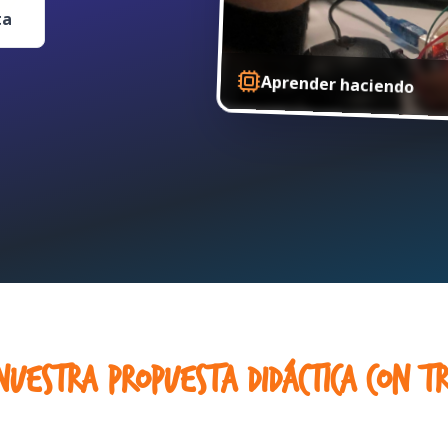
ta
Aprender haciendo
estra propuesta didáctica con tr