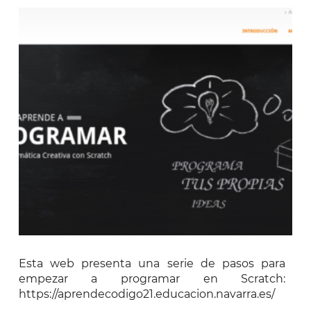
Esta web presenta una serie de pasos para
empezar a programar en Scratch:
https://aprendecodigo21.educacion.navarra.es/