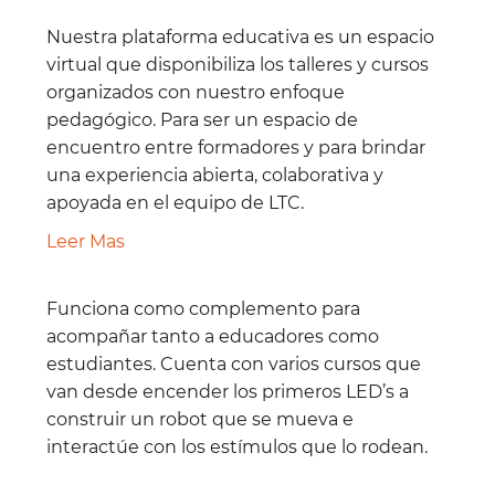
Nuestra plataforma educativa es un espacio
virtual que disponibiliza los talleres y cursos
organizados con nuestro enfoque
pedagógico. Para ser un espacio de
encuentro entre formadores y para brindar
una experiencia abierta, colaborativa y
apoyada en el equipo de LTC.
:
Leer Mas
P
l
Funciona como complemento para
a
acompañar tanto a educadores como
t
a
estudiantes. Cuenta con varios cursos que
f
van desde encender los primeros LED’s a
o
construir un robot que se mueva e
r
interactúe con los estímulos que lo rodean.
m
a